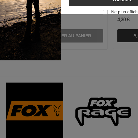
Fourreau Duralite Pro XL - 1.95M
Bait Crusher - XL
Amorce 3
Ne plus affich
14,95 €
4,30 €
ier
Aj
AJOUTER AU PANIER