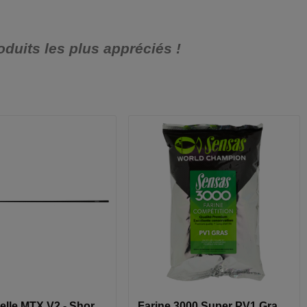
duits les plus appréciés !
Kit Coupelle MTX V2 - Short Cupping Kit
Farine 3000 Super PV1 Gras - 800G