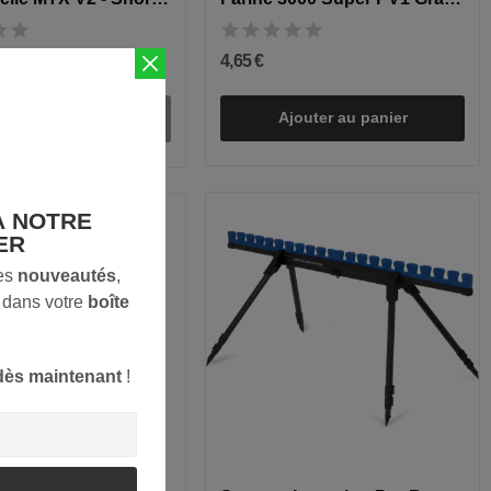
4,65 €
Ajouter au panier
UTER AU PANIER
À NOTRE
ER
des
nouveautés
,
 dans votre
boîte
dès maintenant
!