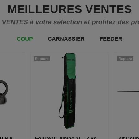
MEILLEURES VENTES
NTES à votre sélection et profitez des pro
COUP
CARNASSIER
FEEDER
Rupture
Rupture
Support Bourriche 3D-R Keepnet Arm Short MK2
Fourreau Jumbo XL - 2 Poches