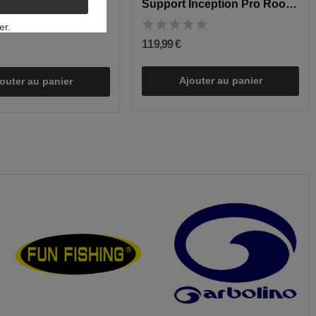
Support Inception Pro Roost - Deluxe
000 Surface - 1KG
er.
119,99 €
Ajouter au panier
outer au panier