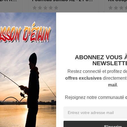
179,95 €
77,98 €
ier
AJOUTER AU PANIER
AJO
ABONNEZ VOUS 
Rupture
NEWSLETT
Restez connecté et profitez 
offres exclusives
directement
mail
.
Rejoignez notre communauté
S'inscrire