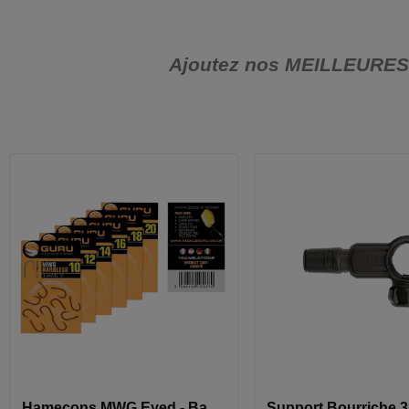
Ajoutez nos MEILLEURES VE
Hameçons MWG Eyed - Barbless