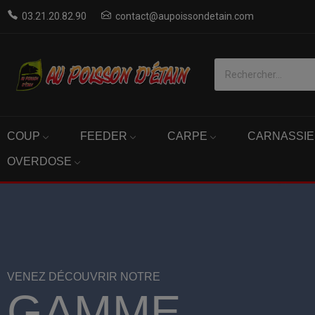
03.21.20.82.90
contact@aupoissondetain.com
COUP
FEEDER
CARPE
CARNASSI
OVERDOSE
VENEZ DÉCOUVRIR NOTRE
PAYEZ EN
GAMME