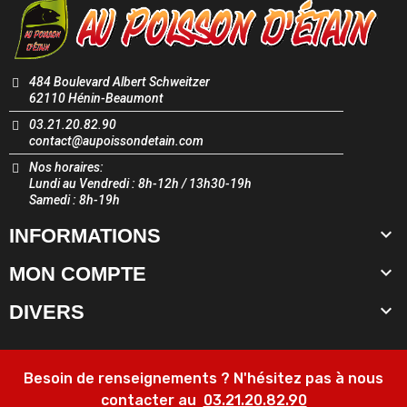
484 Boulevard Albert Schweitzer
62110 Hénin-Beaumont
03.21.20.82.90
contact@aupoissondetain.com
Nos horaires:
Lundi au Vendredi : 8h-12h / 13h30-19h
Samedi : 8h-19h

INFORMATIONS

MON COMPTE

DIVERS
Besoin de renseignements ? N'hésitez pas à nous
contacter au
03.21.20.82.90