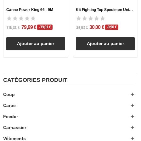
Canne Power King 66 - 9M
Kit Fighting Top Specimen Universel - 3 Sections
79,99 €
30,00 €
-39,01 €
-9,90 €
119,00 €
39,90 €
Ajouter au panier
Ajouter au panier
CATÉGORIES PRODUIT

Coup

Carpe

Feeder

Carnassier

Vêtements