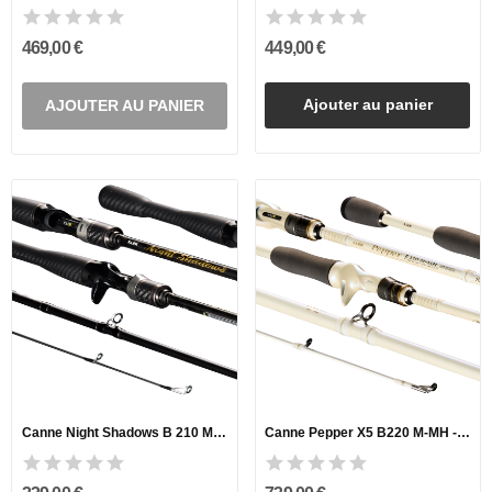
469,00 €
449,00 €
Ajouter au panier
AJOUTER AU PANIER
Canne Night Shadows B 210 ML M - Power Finesse
Canne Pepper X5 B220 M-MH - Silver Ops