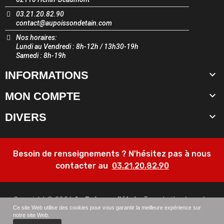
03.21.20.82.90
contact@aupoissondetain.com
Nos horaires:
Lundi au Vendredi : 8h-12h / 13h30-19h
Samedi : 8h-19h

INFORMATIONS

MON COMPTE

DIVERS
Besoin de renseignements ? N'hésitez pas à nous
contacter au
03.21.20.82.90
Copyright © 2026
Au Poisson d'étain
. Tous droits réservés.
Ce site Web utilise des cookies pour vous garantir la meilleure expérience sur
notre site Web.