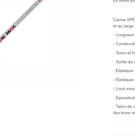
OU PAYER EN
Canne SPE
et au large
- Longueu
- Construct
- Scion et 
- Sortie de
- Elastique
- Elastique
- Livré ave
- Epoustouf
- Talon de 
des brins m