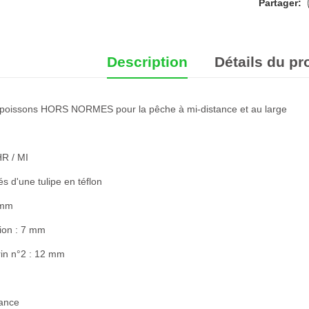
Partager:
Description
Détails du pr
oissons HORS NORMES pour la pêche à mi-distance et au large
HR / MI
és d'une tulipe en téflon
 mm
cion : 7 mm
brin n°2 : 12 mm
sance