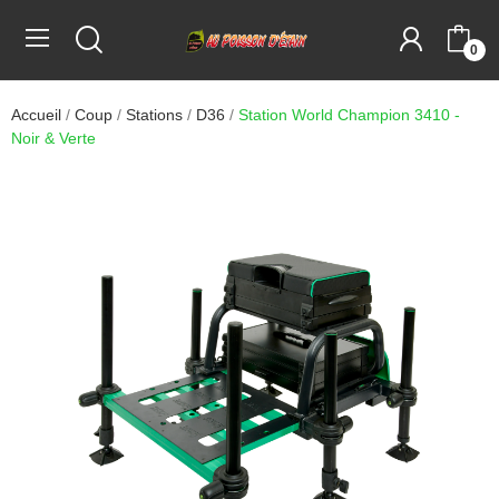
0
Accueil
Coup
Stations
D36
Station World Champion 3410 -
Noir & Verte