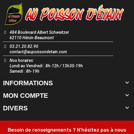
484 Boulevard Albert Schweitzer
62110 Hénin-Beaumont
03.21.20.82.90
contact@aupoissondetain.com
Nos horaires:
Lundi au Vendredi : 8h-12h / 13h30-19h
Samedi : 8h-19h

INFORMATIONS

MON COMPTE

DIVERS
Besoin de renseignements ? N'hésitez pas à nous