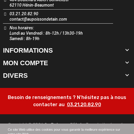
62110 Hénin-Beaumont
03.21.20.82.90
contact@aupoissondetain.com
Nos horaires:
Lundi au Vendredi : 8h-12h / 13h30-19h
Samedi : 8h-19h

INFORMATIONS

MON COMPTE

DIVERS
Besoin de renseignements ? N'hésitez pas à nous
contacter au
03.21.20.82.90
Copyright © 2026
Au Poisson d'étain
. Tous droits réservés.
Ce site Web utilise des cookies pour vous garantir la meilleure expérience sur
notre site Web.