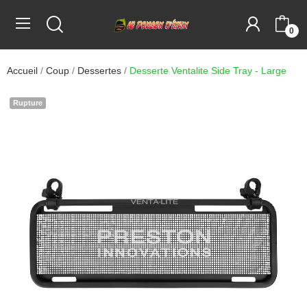
0
Accueil
Coup
Dessertes
Desserte Ventalite Side Tray - Large
Rupture