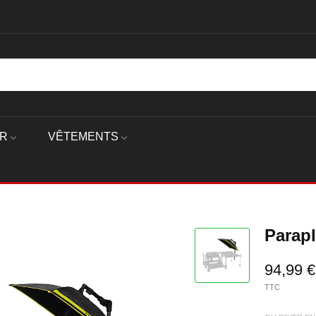
ER
VÊTEMENTS
Parapl
94,99 €
TTC