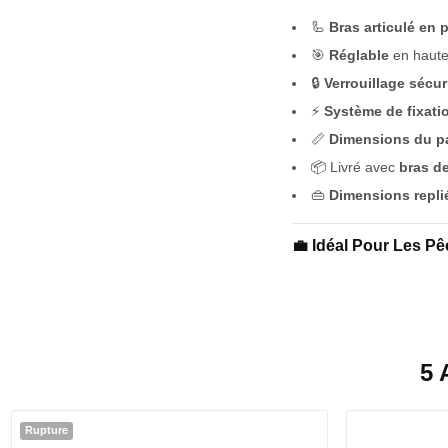
🦾
Bras articulé en 
🎯
Réglable
en hauteu
🔒
Verrouillage sécur
⚡
Système de fixati
📏
Dimensions du p
📦 Livré avec
bras d
👜
Dimensions repli
💼 Idéal Pour Les P
5 
Rupture