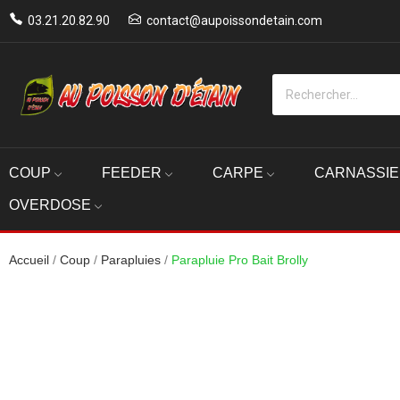
03.21.20.82.90
contact@aupoissondetain.com
COUP
FEEDER
CARPE
CARNASSI
OVERDOSE
Accueil
Coup
Parapluies
Parapluie Pro Bait Brolly