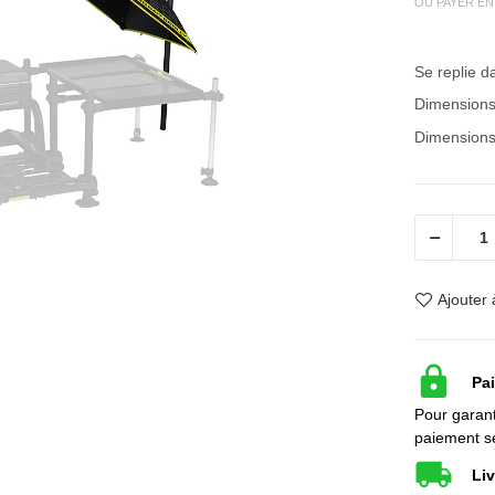
OU PAYER EN
Se replie d
Dimensions
Dimensions
Ajouter à
Pa
Pour garant
paiement s
Liv