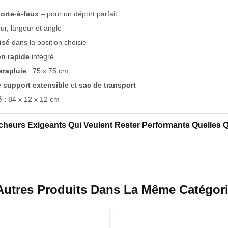
porte-à-faux
– pour un déport parfait
r, largeur et angle
isé
dans la position choisie
on rapide
intégré
arapluie
: 75 x 75 cm
e support extensible
et
sac de transport
é
: 84 x 12 x 12 cm
êcheurs Exigeants Qui Veulent Rester Performants Quelles 
Autres Produits Dans La Même Catégori